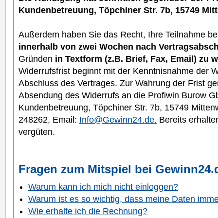
Kundenbetreuung, Töpchiner Str. 7b, 15749 Mitt
Außerdem haben Sie das Recht, Ihre Teilnahme b
innerhalb von zwei Wochen nach Vertragsabsc
Gründen
in Textform (z.B. Brief, Fax, Email) zu 
Widerrufsfrist beginnt mit der Kenntnisnahme der W
Abschluss des Vertrages. Zur Wahrung der Frist gen
Absendung des Widerrufs an die Profiwin Burow Gb
Kundenbetreuung, Töpchiner Str. 7b, 15749 Mitten
248262, Email:
Info@Gewinn24.de.
Bereits erhalte
vergüten.
Fragen zum Mitspiel bei Gewinn24.
Warum kann ich mich nicht einloggen?
Warum ist es so wichtig, dass meine Daten immer
Wie erhalte ich die Rechnung?