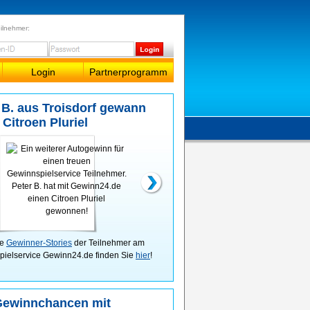
eilnehmer:
peichern
Logindaten vergessen?
Login
Partnerprogramm
 B. aus Troisdorf gewann
 Citroen Pluriel
le
Gewinner-Stories
der Teilnehmer am
ielservice Gewinn24.de finden Sie
hier
!
Gewinnchancen mit