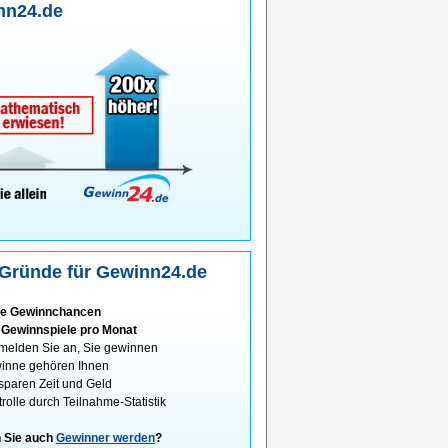
nn24.de
Gründe für Gewinn24.de
e Gewinnchancen
 Gewinnspiele pro Monat
 melden Sie an, Sie gewinnen
inne gehören Ihnen
sparen Zeit und Geld
rolle durch Teilnahme-Statistik
 Sie auch
Gewinner werden
?