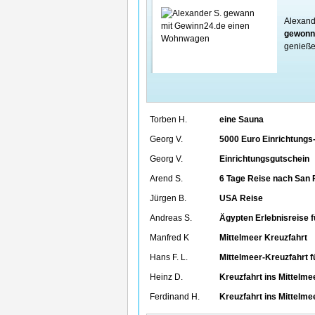
Alexand
gewonn
genieße
Torben H.
eine Sauna
Georg V.
5000 Euro Einrichtungs
Georg V.
Einrichtungsgutschein
Arend S.
6 Tage Reise nach San 
Jürgen B.
USA Reise
Andreas S.
Ägypten Erlebnisreise 
Manfred K
Mittelmeer Kreuzfahrt
Hans F. L.
Mittelmeer-Kreuzfahrt 
Heinz D.
Kreuzfahrt ins Mittelme
Ferdinand H.
Kreuzfahrt ins Mittelme