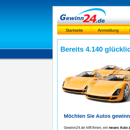
Startseite
Anmeldung
Bereits 4.140 glückl
Möchten Sie Autos gewin
Gewinn24.de hilft Ihnen, ein
neues Auto 