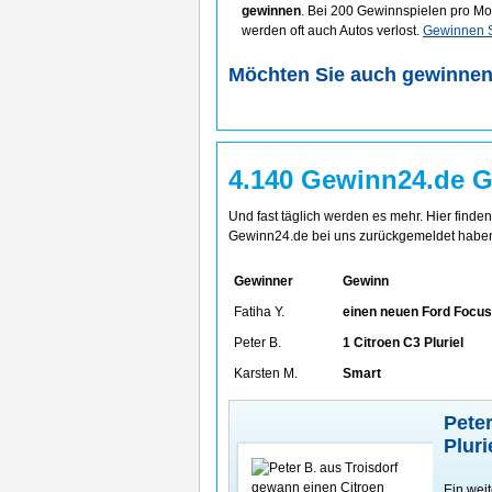
gewinnen
. Bei 200 Gewinnspielen pro Mo
werden oft auch Autos verlost.
Gewinnen Si
Möchten Sie auch gewinnen?
4.140 Gewinn24.de G
Und fast täglich werden es mehr. Hier find
Gewinn24.de bei uns zurückgemeldet habe
Gewinner
Gewinn
Fatiha Y.
einen neuen Ford Focus
Peter B.
1 Citroen C3 Pluriel
Karsten M.
Smart
Pete
Pluri
Ein wei