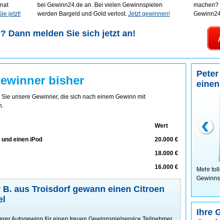
nat
bei Gewinn24.de an. Bei vielen Gewinnspielen
machen? 
e jetzt!
werden Bargeld und Gold verlost.
Jetzt gewinnen!
Gewinn24
 Dann melden Sie sich jetzt an!
Peter
ewinner bisher
einen
en Sie unsere Gewinner, die sich nach einem Gewinn mit
n.
Wert
 und einen iPod
20.000 €
18.000 €
16.000 €
Mehr tol
Gewinnsp
r B. aus Troisdorf gewann einen Citroen
el
Ihre 
terer Autogewinn für einen treuen Gewinnspielservice Teilnehmer.