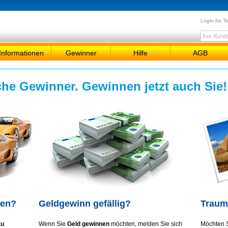
Login für T
Login s
Informationen
Gewinner
Hilfe
AGB
iche Gewinner. Gewinnen jetzt auch Sie!
nen?
Geldgewinn gefällig?
Traum
zu
Wenn Sie
Geld gewinnen
möchten, melden Sie sich
Möchten S