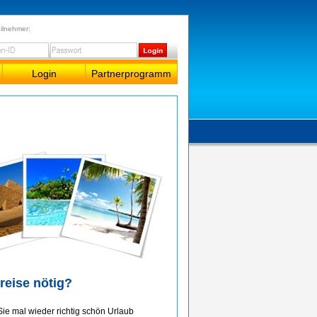
eilnehmer:
peichern
Logindaten vergessen?
Login
Partnerprogramm
reise nötig?
ie mal wieder richtig schön Urlaub