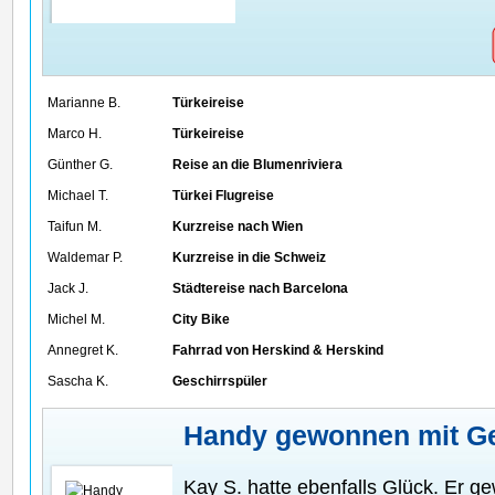
Marianne B.
Türkeireise
Marco H.
Türkeireise
Günther G.
Reise an die Blumenriviera
Michael T.
Türkei Flugreise
Taifun M.
Kurzreise nach Wien
Waldemar P.
Kurzreise in die Schweiz
Jack J.
Städtereise nach Barcelona
Michel M.
City Bike
Annegret K.
Fahrrad von Herskind & Herskind
Sascha K.
Geschirrspüler
Handy gewonnen mit G
Kay S. hatte ebenfalls Glück. Er ge