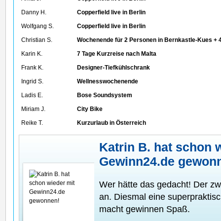
Danny H.
Copperfield live in Berlin
Wolfgang S.
Copperfield live in Berlin
Christian S.
Wochenende für 2 Personen in Bernkastle-Kues +
Karin K.
7 Tage Kurzreise nach Malta
Frank K.
Designer-Tiefkühlschrank
Ingrid S.
Wellnesswochenende
Ladis E.
Bose Soundsystem
Miriam J.
City Bike
Reike T.
Kurzurlaub in Österreich
Katrin B. hat schon 
Gewinn24.de gewon
Wer hätte das gedacht! Der z
an. Diesmal eine superpraktis
macht gewinnen Spaß.