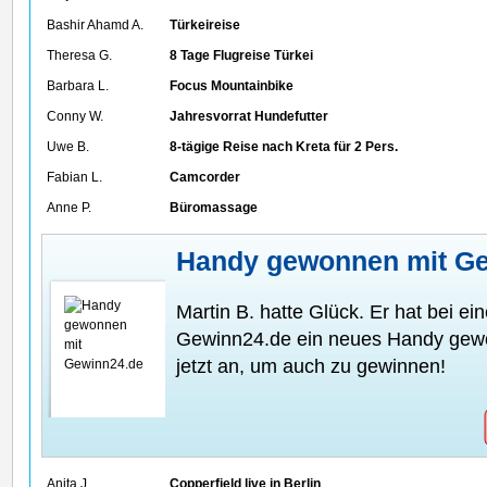
Bashir Ahamd A.
Türkeireise
Theresa G.
8 Tage Flugreise Türkei
Barbara L.
Focus Mountainbike
Conny W.
Jahresvorrat Hundefutter
Uwe B.
8-tägige Reise nach Kreta für 2 Pers.
Fabian L.
Camcorder
Anne P.
Büromassage
Handy gewonnen mit G
Martin B. hatte Glück. Er hat bei ei
Gewinn24.de ein neues Handy gewo
jetzt an, um auch zu gewinnen!
Anita J.
Copperfield live in Berlin