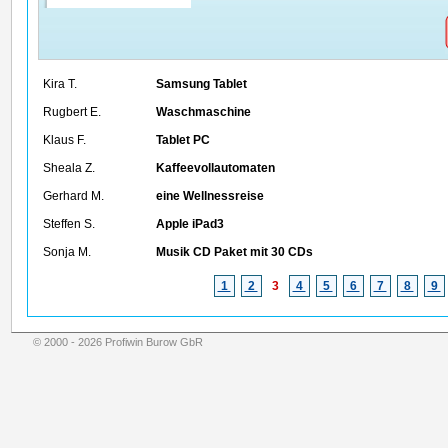
Kira T.
Samsung Tablet
Rugbert E.
Waschmaschine
Klaus F.
Tablet PC
Sheala Z.
Kaffeevollautomaten
Gerhard M.
eine Wellnessreise
Steffen S.
Apple iPad3
Sonja M.
Musik CD Paket mit 30 CDs
1
2
3
4
5
6
7
8
9
© 2000 - 2026 Profiwin Burow GbR