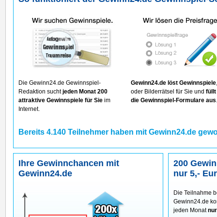
Die Gewinn24.de Gewinnspiel-
Gewinn24.de löst Gewinnspiele
Redaktion sucht
jeden Monat 200
oder Bilderrätsel für Sie und
füll
attraktive Gewinnspiele für Sie
im
die Gewinnspiel-Formulare aus
Internet.
Bereits 4.140 Teilnehmer haben mit Gewinn24.de gewo
Ihre Gewinnchancen mit
200 Gewin
Gewinn24.de
nur 5,- Eu
Die Teilnahme b
Gewinn24.de kos
jeden Monat
nur