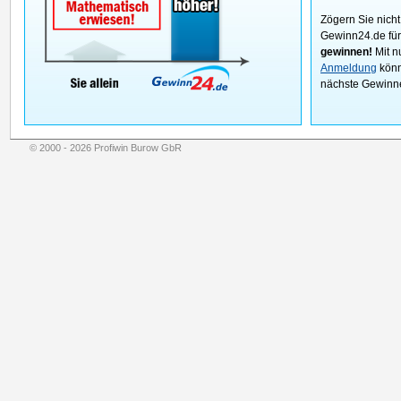
Zögern Sie nicht
Gewinn24.de für
gewinnen!
Mit n
Anmeldung
könn
nächste Gewinn
© 2000 - 2026 Profiwin Burow GbR