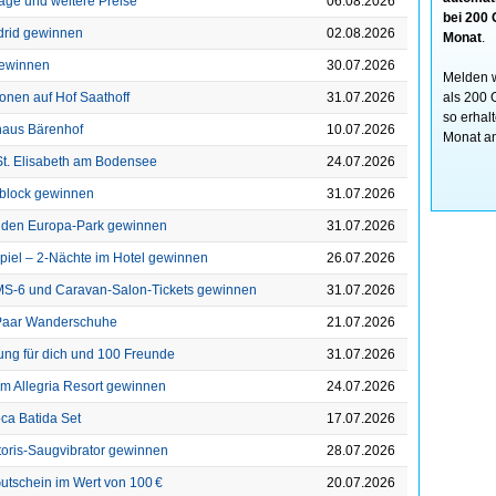
ge und weitere Preise
06.08.2026
bei 200 
adrid gewinnen
02.08.2026
Monat
.
gewinnen
30.07.2026
Melden w
onen auf Hof Saathoff
31.07.2026
als 200 
so erhal
haus Bärenhof
10.07.2026
Monat an
St. Elisabeth am Bodensee
24.07.2026
block gewinnen
31.07.2026
in den Europa-Park gewinnen
31.07.2026
el – 2‑Nächte im Hotel gewinnen
26.07.2026
MS‑6 und Caravan‑Salon‑Tickets gewinnen
31.07.2026
 Paar Wanderschuhe
21.07.2026
rung für dich und 100 Freunde
31.07.2026
im Allegria Resort gewinnen
24.07.2026
ca Batida Set
17.07.2026
toris‑Saugvibrator gewinnen
28.07.2026
utschein im Wert von 100 €
20.07.2026