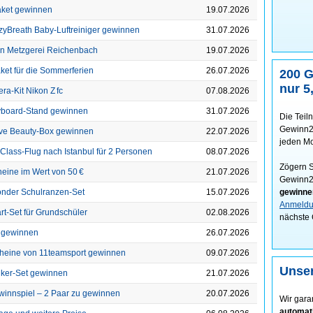
aket gewinnen
19.07.2026
yBreath Baby‑Luftreiniger gewinnen
31.07.2026
von Metzgerei Reichenbach
19.07.2026
ket für die Sommerferien
26.07.2026
200 G
nur 5
a‑Kit Nikon Z fc
07.08.2026
eyboard‑Stand gewinnen
31.07.2026
Die Teil
Gewinn24
ive Beauty‑Box gewinnen
22.07.2026
jeden M
‑Class‑Flug nach Istanbul für 2 Personen
08.07.2026
Zögern S
heine im Wert von 50 €
21.07.2026
Gewinn24
onder Schulranzen‑Set
15.07.2026
gewinne
Anmeld
art‑Set für Grundschüler
02.08.2026
nächste
e gewinnen
26.07.2026
heine von 11teamsport gewinnen
09.07.2026
Unser
ker-Set gewinnen
21.07.2026
winnspiel – 2 Paar zu gewinnen
20.07.2026
Wir gara
automat