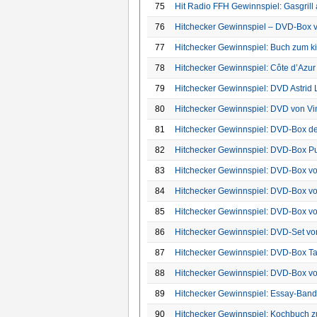
75
Hit Radio FFH Gewinnspiel: Gasgrill 
76
Hitchecker Gewinnspiel – DVD-Box
77
Hitchecker Gewinnspiel: Buch zum k
78
Hitchecker Gewinnspiel: Côte d’Azu
79
Hitchecker Gewinnspiel: DVD Astrid
80
Hitchecker Gewinnspiel: DVD von Vi
81
Hitchecker Gewinnspiel: DVD-Box de
82
Hitchecker Gewinnspiel: DVD-Box P
83
Hitchecker Gewinnspiel: DVD-Box vo
84
Hitchecker Gewinnspiel: DVD-Box v
85
Hitchecker Gewinnspiel: DVD-Box v
86
Hitchecker Gewinnspiel: DVD-Set vo
87
Hitchecker Gewinnspiel: DVD‑Box Tat
88
Hitchecker Gewinnspiel: DVD‑Box von
89
Hitchecker Gewinnspiel: Essay‑Band
90
Hitchecker Gewinnspiel: Kochbuch z