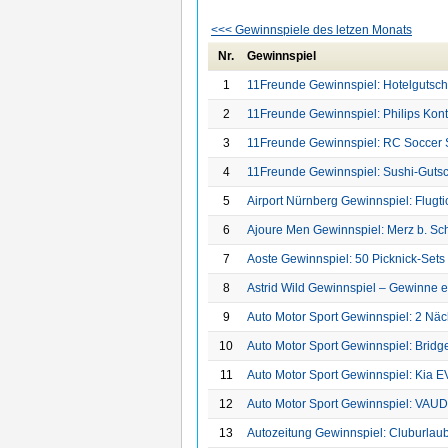
<<< Gewinnspiele des letzen Monats
Nr.
Gewinnspiel
1
11Freunde Gewinnspiel: Hotelgutschei
2
11Freunde Gewinnspiel: Philips Kont
3
11Freunde Gewinnspiel: RC Soccer 
4
11Freunde Gewinnspiel: Sushi-Gutsc
5
Airport Nürnberg Gewinnspiel: Flugt
6
Ajoure Men Gewinnspiel: Merz b. Sc
7
Aoste Gewinnspiel: 50 Picknick‑Set
8
Astrid Wild Gewinnspiel – Gewinne e
9
Auto Motor Sport Gewinnspiel: 2 Nä
10
Auto Motor Sport Gewinnspiel: Brid
11
Auto Motor Sport Gewinnspiel: Kia 
12
Auto Motor Sport Gewinnspiel: VAU
13
Autozeitung Gewinnspiel: Cluburlau