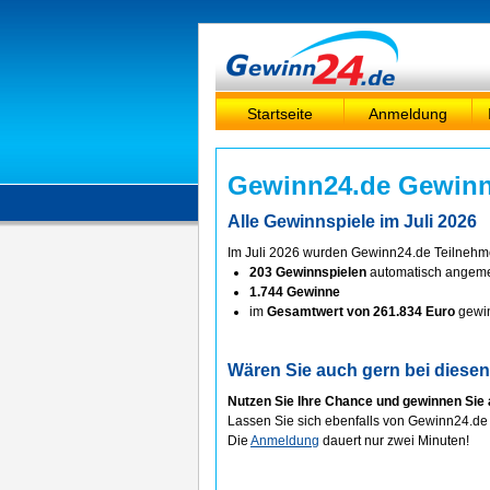
Startseite
Anmeldung
Gewinn24.de Gewinnsp
Alle Gewinnspiele im Juli 2026
Im Juli 2026 wurden Gewinn24.de Teilnehm
203 Gewinnspielen
automatisch angeme
1.744 Gewinne
im
Gesamtwert von 261.834 Euro
gewi
Wären Sie auch gern bei diese
Nutzen Sie Ihre Chance und gewinnen Sie 
Lassen Sie sich ebenfalls von Gewinn24.de
Die
Anmeldung
dauert nur zwei Minuten!