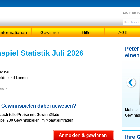
Login für T
Login s
Informationen
Gewinner
Hilfe
AGB
Peter
iel Statistik Juli 2026
einen
er bei
ldet und konnten
nnen.
n Gewinnspielen dabei gewesen?
Mehr tol
auch tolle Preise mit Gewinn24.de!
Gewinnsp
 bei 200 Gewinnspielen im Monat eintragen.
Ihre 