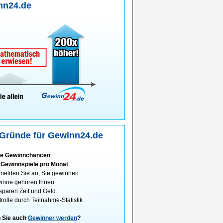
nn24.de
Gründe für Gewinn24.de
e Gewinnchancen
 Gewinnspiele pro Monat
 melden Sie an, Sie gewinnen
inne gehören Ihnen
sparen Zeit und Geld
rolle durch Teilnahme-Statistik
 Sie auch
Gewinner werden
?