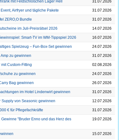
hrank mit Feldschlößchen Lager Hell
31.07.2026
vent, Airfryer und tägliche Pakete
31.07.2026
ffel ZERO,O Bundle
31.07.2026
tscheine im Juli‑Preisrätsel 2026
14.07.2026
ewinnspiel: Smart-TV im WM‑Tippspiel 2026
16.07.2026
tiges Spielzeug – Fun‑Box‑Set gewinnen
24.07.2026
r Amp zu gewinnen
31.07.2026
 mit Custom‑Fitting
02.08.2026
lfschuhe zu gewinnen
24.07.2026
 Carry Bag gewinnen
26.07.2026
rnachtungen im Hotel Lindenwirt gewinnen
31.07.2026
r Supply von Seasonic gewinnen
12.07.2026
00 € für Pflegefachkräfte
31.07.2026
: Gewinne "Bruder Enno und das Herz des
19.07.2026
gewinnen
15.07.2026