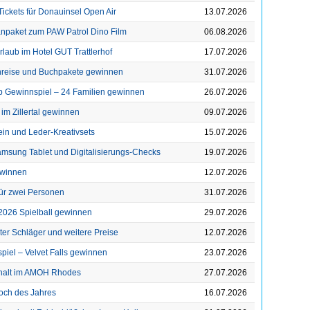
Tickets für Donauinsel Open Air
13.07.2026
anpaket zum PAW Patrol Dino Film
06.08.2026
rlaub im Hotel GUT Trattlerhof
17.07.2026
enreise und Buchpakete gewinnen
31.07.2026
b Gewinnspiel – 24 Familien gewinnen
26.07.2026
im Zillertal gewinnen
09.07.2026
in und Leder‑Kreativsets
15.07.2026
msung Tablet und Digitalisierungs‑Checks
19.07.2026
ewinnen
12.07.2026
für zwei Personen
31.07.2026
2026 Spielball gewinnen
29.07.2026
ter Schläger und weitere Preise
12.07.2026
iel – Velvet Falls gewinnen
23.07.2026
nthalt im AMOH Rhodes
27.07.2026
Koch des Jahres
16.07.2026