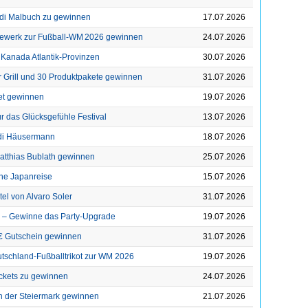
udi Malbuch zu gewinnen
17.07.2026
gewerk zur Fußball‑WM 2026 gewinnen
24.07.2026
 Kanada Atlantik‑Provinzen
30.07.2026
 Grill und 30 Produktpakete gewinnen
31.07.2026
set gewinnen
19.07.2026
ür das Glücksgefühle Festival
13.07.2026
edi Häusermann
18.07.2026
Matthias Bublath gewinnen
25.07.2026
ne Japanreise
15.07.2026
el von Alvaro Soler
31.07.2026
el – Gewinne das Party-Upgrade
19.07.2026
0€ Gutschein gewinnen
31.07.2026
utschland‑Fußballtrikot zur WM 2026
19.07.2026
ickets zu gewinnen
24.07.2026
in der Steiermark gewinnen
21.07.2026