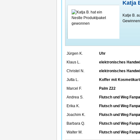
Katja 
Katje B. 
Gewinnen 
Jürgen K.
Uhr
Klaus L.
elektronisches Handw
Christel N.
elektronisches Handw
Jutta L.
Koffer mit Kosmetikart
Marcel F.
Palm Z22
Andrea S.
Flutsch und Weg Fanp
Erika K.
Flutsch und Weg Fanp
Joachim K.
Flutsch und Weg Fanp
Barbara Q.
Flutsch und Weg Fanp
Walter M.
Flutsch und Weg Fanp