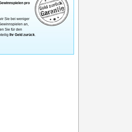
Gewinnspielen pro
ir Sie bei weniger
Gewinnspielen an,
ten Sie für den
teilig
Ihr Geld zurück
.