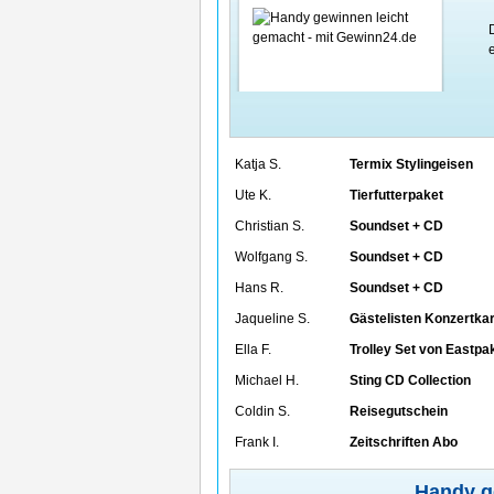
Katja S.
Termix Stylingeisen
Ute K.
Tierfutterpaket
Christian S.
Soundset + CD
Wolfgang S.
Soundset + CD
Hans R.
Soundset + CD
Jaqueline S.
Gästelisten Konzertka
Ella F.
Trolley Set von Eastpa
Michael H.
Sting CD Collection
Coldin S.
Reisegutschein
Frank I.
Zeitschriften Abo
Handy g