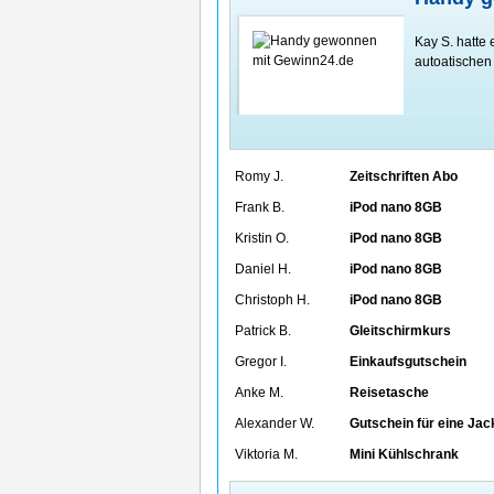
Kay S. hatte 
autoatische
Romy J.
Zeitschriften Abo
Frank B.
iPod nano 8GB
Kristin O.
iPod nano 8GB
Daniel H.
iPod nano 8GB
Christoph H.
iPod nano 8GB
Patrick B.
Gleitschirmkurs
Gregor I.
Einkaufsgutschein
Anke M.
Reisetasche
Alexander W.
Gutschein für eine Jac
Viktoria M.
Mini Kühlschrank