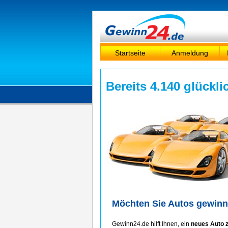
Startseite
Anmeldung
Bereits 4.140 glückl
Möchten Sie Autos gewin
Gewinn24.de hilft Ihnen, ein
neues Auto 